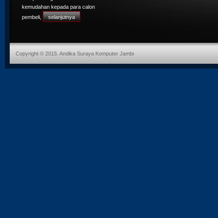
komputer untuk pekerjaannya dan orang 
kemudahan kepada para calon
ingin mendapatkan komputer dengan tek
terbaru dengan ...
[selengkapnya]
pembeli,
selanjutnya
Iphone Bakal Pakai Layar Android
Iphone Bakal Pakai Layar Android
Apple memberitahu suplier-supliernya b
Apple memberitahu suplier-supliernya b
mereka berniat untuk mengganti layar 
mereka berniat untuk mengganti layar 
dipakai di iPhone dengan panel materi 
dipakai di iPhone dengan panel materi 
pada 2017 ...
[selengkapnya]
pada 2017 ...
[selengkapnya]
Copyright © 2015. Andika Suraya Komputer Jambi
Iphone Bakal Pakai Layar Android
Apple memberitahu suplier-supliernya b
mereka berniat untuk mengganti layar 
dipakai di iPhone dengan panel materi 
pada 2017 ...
[selengkapnya]