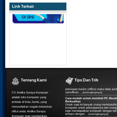
5 Tips Membeli Komputer Rakitan
CV. Andika Suraya Komputer
1. Fungsi komputer mau untuk apa? Jika
komputer hanya ditujukan untuk pekerja
adalah toko komputer yang
pekerjaan kantor (office) maka tidak perl
terletak di Kota Jambi, yang
spesifikasi ...
[selengkapnya]
menyediakan segala kebutuhan
Cara mudah untuk membeli PC Mura
office anda. Andika Suraya
Berkualitas
Untuk saat ini banyak orang membutuhk
Komputer ingin memberikan