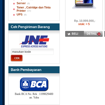
Server
(0)
Toner , Catridge dan Tinta
Printer
(21)
UPS
(0)
Rp.
10.999.000,-
stok: < 5
BELI
DETAIL
Bank BCA No. Rek : 1199029400
an. Yaba