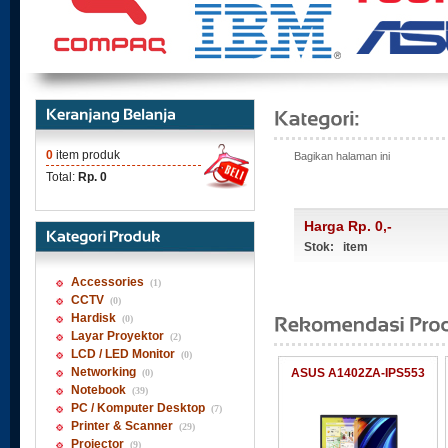
0
item produk
Bagikan halaman ini
Total:
Rp. 0
Harga Rp. 0,-
Stok: item
Accessories
(1)
CCTV
(0)
Hardisk
(0)
Layar Proyektor
(2)
LCD / LED Monitor
(0)
Networking
ASUS A1402ZA-IPS553
(0)
Notebook
(39)
PC / Komputer Desktop
(7)
Printer & Scanner
(29)
Projector
(9)