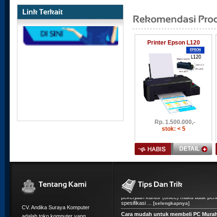
Printer Epson L120
Rp.
1.500.000,-
stok: < 5
DETAIL
5 Tips Membeli Komputer Rakitan
CV. Andika Suraya Komputer
1. Fungsi komputer mau untuk apa? Jika
komputer hanya ditujukan untuk pekerja
adalah toko komputer yang