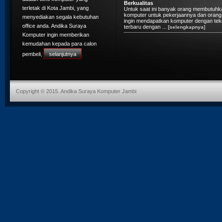
pekerjaan kantor (office) maka tidak perl
terletak di Kota Jambi, yang
spesifikasi ...
[selengkapnya]
menyediakan segala kebutuhan
Cara mudah untuk membeli PC Mura
office anda. Andika Suraya
Berkualitas
Untuk saat ini banyak orang membutuhk
Komputer ingin memberikan
komputer untuk pekerjaannya dan orang 
kemudahan kepada para calon
ingin mendapatkan komputer dengan tek
terbaru dengan ...
[selengkapnya]
pembeli,
selanjutnya
Iphone Bakal Pakai Layar Android
Iphone Bakal Pakai Layar Android
Apple memberitahu suplier-supliernya b
Apple memberitahu suplier-supliernya b
mereka berniat untuk mengganti layar 
mereka berniat untuk mengganti layar 
dipakai di iPhone dengan panel materi 
dipakai di iPhone dengan panel materi 
pada 2017 ...
[selengkapnya]
pada 2017 ...
[selengkapnya]
Copyright © 2015. Andika Suraya Komputer Jambi
Iphone Bakal Pakai Layar Android
Apple memberitahu suplier-supliernya b
mereka berniat untuk mengganti layar 
dipakai di iPhone dengan panel materi 
pada 2017 ...
[selengkapnya]