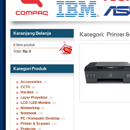
0
item produk
Total:
Rp. 0
Accessories
(1)
CCTV
(0)
Hardisk
(0)
Layar Proyektor
(2)
LCD / LED Monitor
(0)
Networking
(0)
Notebook
(39)
PC / Komputer Desktop
(7)
Printer & Scanner
(29)
Projector
(9)