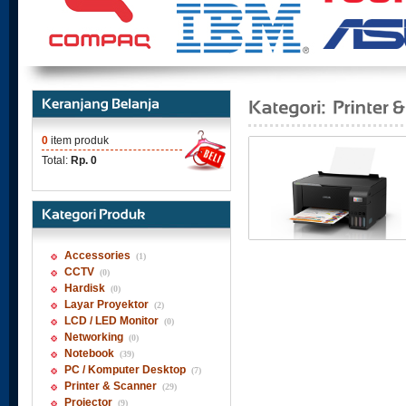
0
item produk
Total:
Rp. 0
Accessories
(1)
CCTV
(0)
Hardisk
(0)
Layar Proyektor
(2)
LCD / LED Monitor
(0)
Networking
(0)
Notebook
(39)
PC / Komputer Desktop
(7)
Printer & Scanner
(29)
Projector
(9)