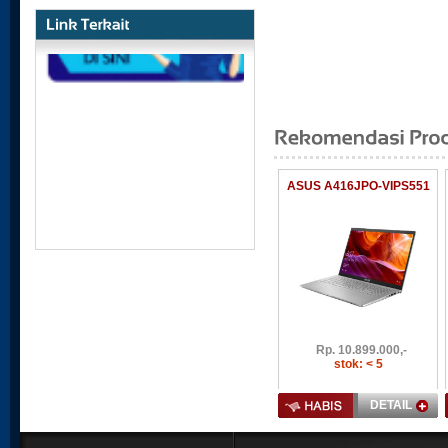
ASUS A416JPO-VIPS551
Rp.
10.899.000,-
stok: < 5
Iphone Bakal Pakai Layar Android
DETAIL
Apple memberitahu suplier-supliernya b
mereka berniat untuk mengganti layar 
dipakai di iPhone dengan panel materi 
pada 2017 ...
[selengkapnya]