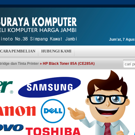
Jum'at, 7 Agu
CARA PEMBELIAN
HUBUNGI KAMI
tridge dan Tinta Printer
» HP Black Toner 85A (CE285A)