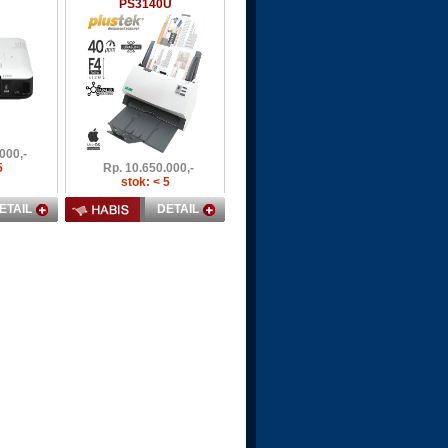
PS3140U
000,-
5
Rp.
10.650.000,-
stok: < 5
ETAIL
DETAIL