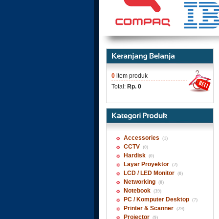
0
item produk
Total:
Rp. 0
Accessories
(1)
CCTV
(0)
Hardisk
(0)
Layar Proyektor
(2)
LCD / LED Monitor
(0)
Networking
(0)
Notebook
(39)
PC / Komputer Desktop
(7)
Printer & Scanner
(29)
Projector
(9)