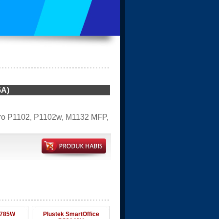
5A)
Pro P1102, P1102w, M1132 MFP,
1785W
Plustek SmartOffice