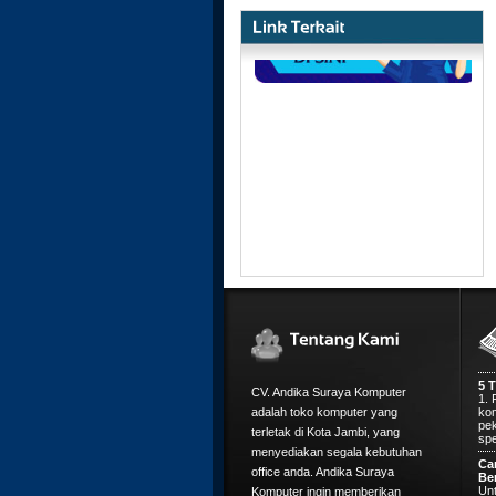
Ip
App
mer
dip
pad
5 
1. 
kom
pek
spe
CV. Andika Suraya Komputer
Ca
adalah toko komputer yang
Be
terletak di Kota Jambi, yang
Unt
kom
menyediakan segala kebutuhan
ing
office anda. Andika Suraya
ter
Komputer ingin memberikan