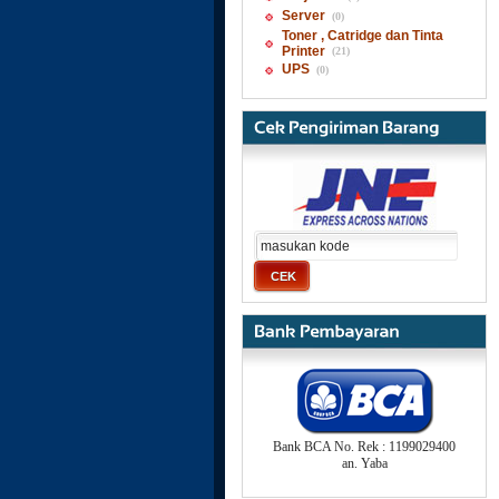
Server
(0)
Toner , Catridge dan Tinta
Printer
(21)
UPS
(0)
Bank BCA No. Rek : 1199029400
an. Yaba