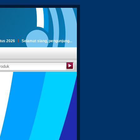
stus 2026
I
Selamat siang, pengunjung...