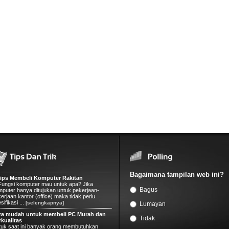
hone Bakal Pakai Layar Android
le memberitahu suplier-supliernya bahwa
eka berniat untuk mengganti layar LCD yang
akai di iPhone dengan panel materi OLED
a 2017 ...
[selengkapnya]
Tips Membeli Komputer Rakitan
Fungsi komputer mau untuk apa? Jika
puter hanya ditujukan untuk pekerjaan-
erjaan kantor (office) maka tidak perlu
Bagaimana tampilan web ini?
sifikasi ...
[selengkapnya]
ra mudah untuk membeli PC Murah dan
Bagus
rkualitas
uk saat ini banyak orang membutuhkan
Lumayan
puter untuk pekerjaannya dan orang selalu
in mendapatkan komputer dengan teknologi
Tidak
baru dengan ...
[selengkapnya]